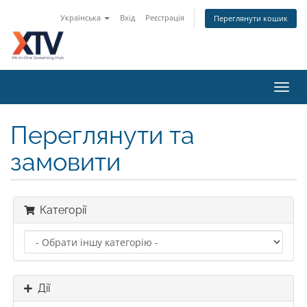
Українська
Вхід
Реєстрація
Переглянути кошик
Toggl
navig
Переглянути та
замовити
Категорії
Дії