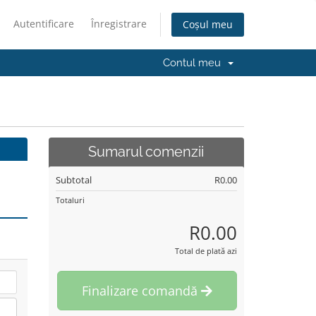
Autentificare
Înregistrare
Coșul meu
Contul meu
Sumarul comenzii
Subtotal
R0.00
Totaluri
R0.00
Total de plată azi
Finalizare comandă