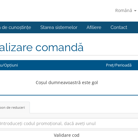
Română
a de cunoștințe
Starea sistemelor
Afiliere
Contact
nalizare comandă
iu/Opțiuni
Preț/Perioadă
Coșul dumneavoastră este gol
on de reduceri
Validare cod