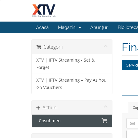
Acasă
Magazin
Anunțuri
Bibliotec
Fi
Categorii
XTV | IPTV Streaming - Set &
Servic
Forget
XTV | IPTV Streaming – Pay As You
Go Vouchers
Acțiuni
Cup
Coșul meu