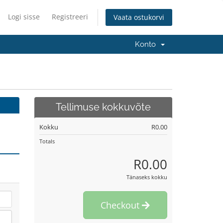
Logi sisse
Registreeri
Vaata ostukorvi
Konto
Tellimuse kokkuvõte
Kokku
R0.00
Totals
R0.00
Tänaseks kokku
Checkout