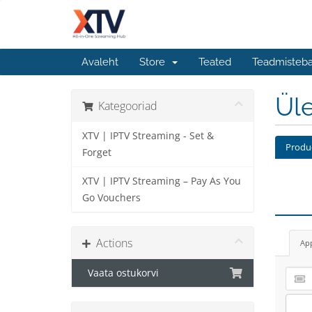
Avaleht
Store
Teated
Teadmisteb
Üle
Kategooriad
XTV | IPTV Streaming - Set &
Produ
Forget
XTV | IPTV Streaming – Pay As You
Go Vouchers
Actions
Ap
Vaata ostukorvi