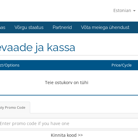
Estonian
aas
Võrgu staatus
Partnerid
Võta meiega ühendust
vaade ja kassa
ct/Options
Price/Cycle
Teie ostukorv on tühi
ply Promo Code
Kinnita kood >>