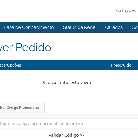
Português
Base de Conhecimento
Status da Rede
Afiliados
Co
ver Pedido
tos/Opções
Preço/Ciclo
Seu carrinho está vazio
icar Código Promocional
Validar Código >>