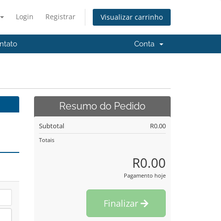
Login
Registrar
Visualizar carrinho
ntato
Conta
Resumo do Pedido
Subtotal
R0.00
Totais
R0.00
Pagamento hoje
Finalizar