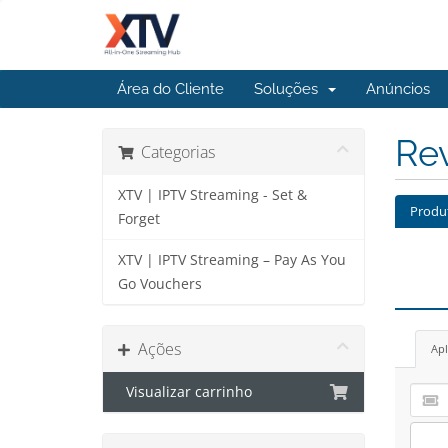
Área do Cliente
Soluções
Anúncios
Re
Categorias
XTV | IPTV Streaming - Set &
Produ
Forget
XTV | IPTV Streaming – Pay As You
Go Vouchers
Ações
Apl
Visualizar carrinho