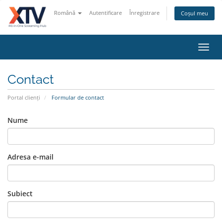
Română
Autentificare
Înregistrare
Coșul meu
Navi
Toggl
Contact
Portal clienți
Formular de contact
Nume
Adresa e-mail
Subiect