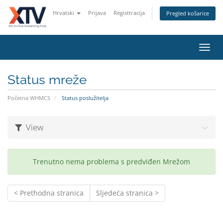
Hrvatski
Prijava
Registtracija
Pregled košarice
Toggl
navig
Status mreže
Početna WHMCS
Status poslužitelja
View
Trenutno nema problema s predviđen Mrežom
< Prethodna stranica
Sljedeća stranica >