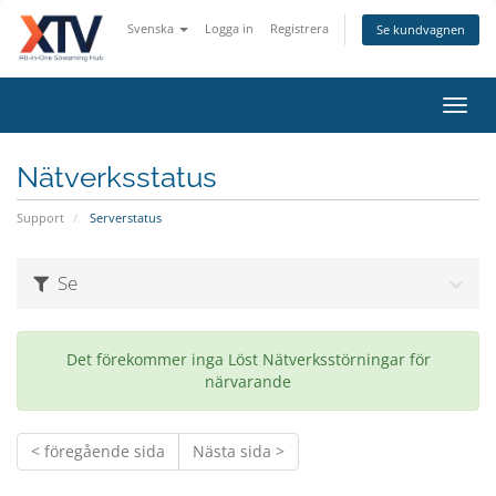
Svenska
Logga in
Registrera
Se kundvagnen
Toggl
navig
Nätverksstatus
Support
Serverstatus
Se
Det förekommer inga Löst Nätverksstörningar för
närvarande
< föregående sida
Nästa sida >