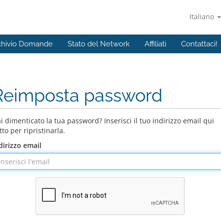
Italiano
chivio Domande
Stato del Network
Affiliati
Contattaci!
Reimposta password
i dimenticato la tua password? Inserisci il tuo indirizzo email qui
tto per ripristinarla.
dirizzo email