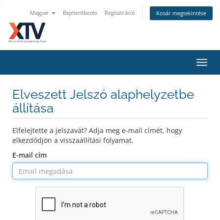
Magyar
Bejelentkezés
Regisztráció
Kosár megtekintése
Váltá
a
navig
Elveszett Jelszó alaphelyzetbe
állítása
Elfelejtette a jelszavát? Adja meg e-mail címét, hogy
elkezdődjön a visszaállítási folyamat.
E-mail cím