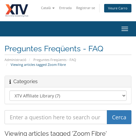
Català
Entrada
Registrar-se
Veure Carro
Toggl
navig
Preguntes Freqüents - FAQ
Administració
Preguntes Freqüents - FAQ
Viewing articles tagged Zoom Fibre
Categories
Viewing articles tagged 'Zoom Fibre'