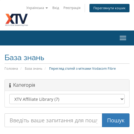
Українська
Вхід
Реєстрація
Переглянути кошик
Toggl
navig
База знань
Головна
База знань
Перегляд статей з мітками Vodacom Fibre
Категорія