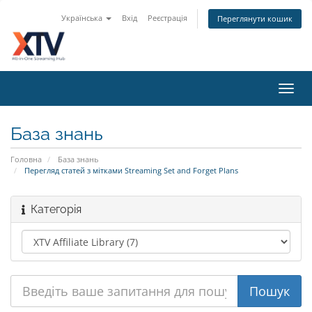
Українська
Вхід
Реєстрація
Переглянути кошик
Toggl
navig
База знань
Головна
База знань
Перегляд статей з мітками Streaming Set and Forget Plans
Категорія