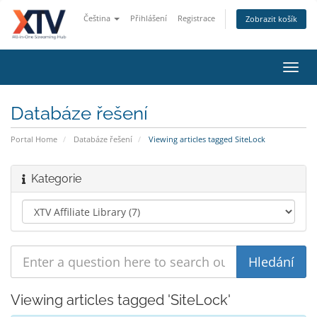
Čeština
Přihlášení
Registrace
Zobrazit košík
Toggl
navig
Databáze řešení
Portal Home
Databáze řešení
Viewing articles tagged SiteLock
Kategorie
Viewing articles tagged 'SiteLock'