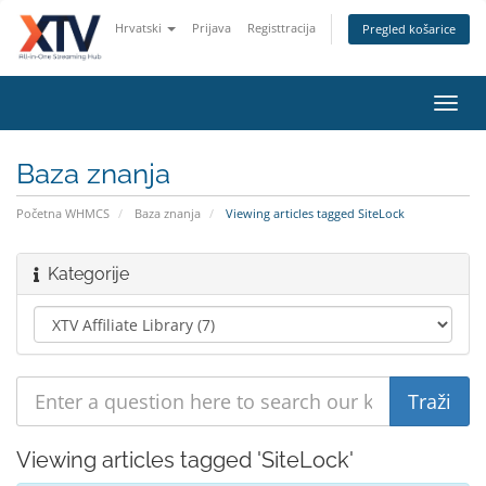
Hrvatski
Prijava
Registtracija
Pregled košarice
Toggl
navig
Baza znanja
Početna WHMCS
Baza znanja
Viewing articles tagged SiteLock
Kategorije
Viewing articles tagged 'SiteLock'