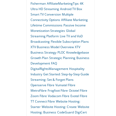
Fisherman
AffiliateMarketingTips
4K
Ultra HD Streaming
Android TV Box
Smart TV Conversion
Multiple
Connectivity Options
Affiliate Marketing
Lifetime Commissions
Passive Income
Monetization Strategies
Global
Streaming Platform
Live TV and VoD
Broadcasting
Flexible Subscription Plans
XTV Business Model Overview
XTV
Business Strategy
PLOC
Knowledgebase
Growth Plan
Strategic Planning
Business
Development
FAQ
DigitalRightsManagement
Hospitality
Industry
Get Started: Step-by-Step Guide
Streaming: Set & Forget Plans
Openserve Fibre
Vumatel Fibre
MetroFibre
Frogfoot Fibre
Octotel Fibre
Zoom Fibre
Vodacom Fibre
Evotel Fibre
TT Connect Fibre
Website Hosting:
Starter
Website Hosting: Create
Website
Hosting: Business
CodeGuard
DigiCert