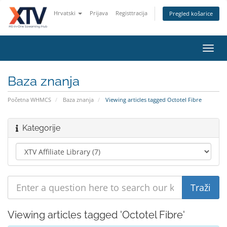
Hrvatski
Prijava
Registtracija
Pregled košarice
Toggl
navig
Baza znanja
Početna WHMCS
Baza znanja
Viewing articles tagged Octotel Fibre
Kategorije
Viewing articles tagged 'Octotel Fibre'