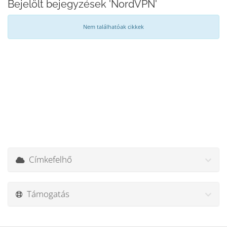
Bejelölt bejegyzések 'NordVPN'
Nem találhatóak cikkek
Címkefelhő
Támogatás