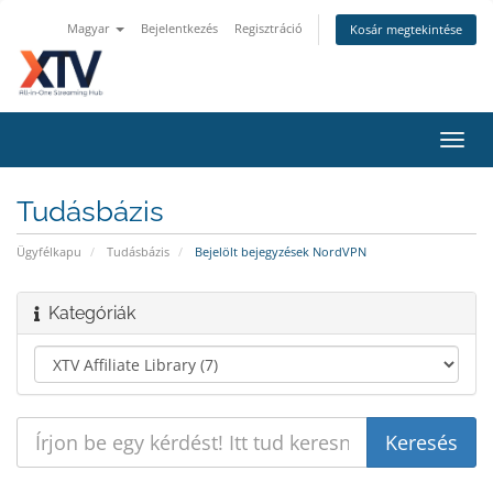
Magyar
Bejelentkezés
Regisztráció
Kosár megtekintése
Váltá
a
navig
Tudásbázis
Ügyfélkapu
Tudásbázis
Bejelölt bejegyzések NordVPN
Kategóriák