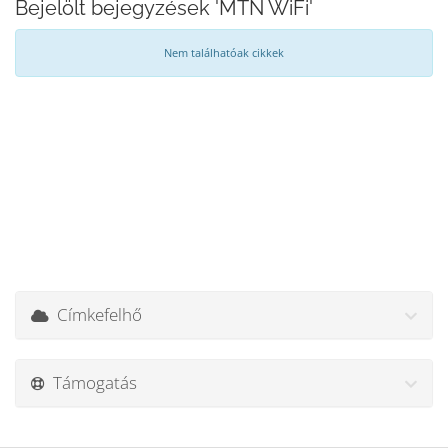
Bejelölt bejegyzések 'MTN WiFi'
Nem találhatóak cikkek
Címkefelhő
Támogatás