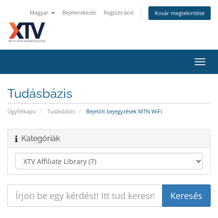
Magyar
Bejelentkezés
Regisztráció
Kosár megtekintése
Váltá
a
navig
Tudásbázis
Ügyfélkapu
Tudásbázis
Bejelölt bejegyzések MTN WiFi
Kategóriák