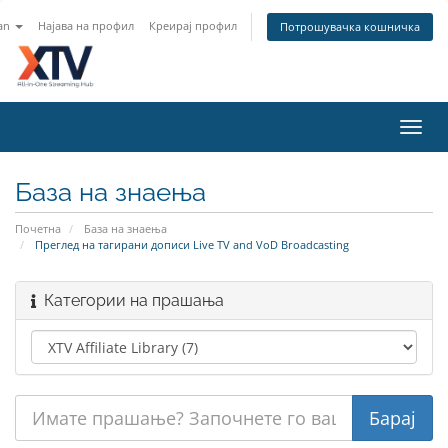
an
Најава на профил
Креирај профил
Потрошувачка кошничка
Toggl
navig
База на знаења
Почетна
База на знаења
Преглед на тагирани дописи Live TV and VoD Broadcasting
Категории на прашања