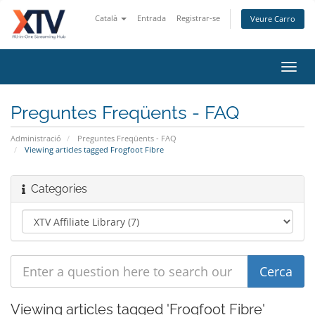
Català
Entrada
Registrar-se
Veure Carro
Toggl
navig
Preguntes Freqüents - FAQ
Administració
Preguntes Freqüents - FAQ
Viewing articles tagged Frogfoot Fibre
Categories
Viewing articles tagged 'Frogfoot Fibre'