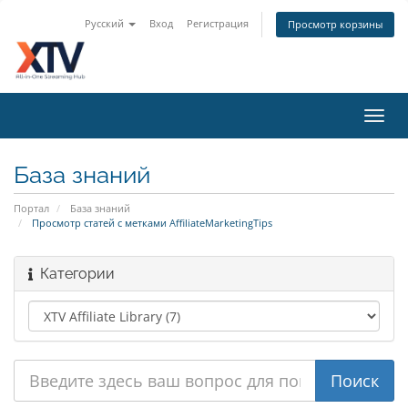
Русский
Вход
Регистрация
Просмотр корзины
Toggl
navig
База знаний
Портал
База знаний
Просмотр статей с метками AffiliateMarketingTips
Категории