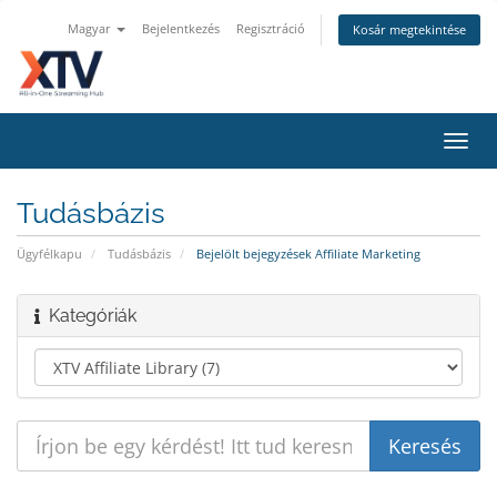
Magyar
Bejelentkezés
Regisztráció
Kosár megtekintése
Váltá
a
navig
Tudásbázis
Ügyfélkapu
Tudásbázis
Bejelölt bejegyzések Affiliate Marketing
Kategóriák