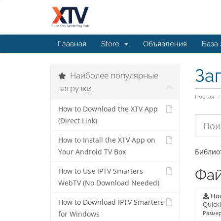
Главная
Store
Объявления
База
За
Наиболее популярные
загрузки
Портал
How to Download the XTV App
(Direct Link)
How to Install the XTV App on
Библиот
Your Android TV Box
Фа
How to Use IPTV Smarters
WebTV (No Download Needed)
How
How to Download IPTV Smarters
Quickl
for Windows
Размер