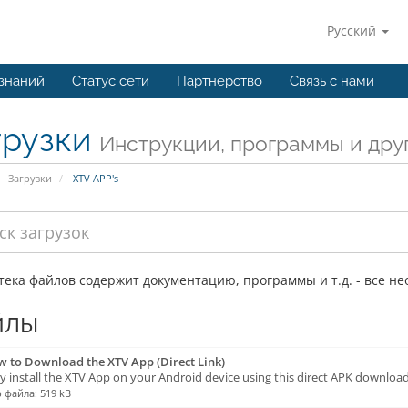
Русский
 знаний
Статус сети
Партнерство
Связь с нами
грузки
Инструкции, программы и дру
Загрузки
XTV APP's
ека файлов содержит документацию, программы и т.д. - все не
йлы
 to Download the XTV App (Direct Link)
y install the XTV App on your Android device using this direct APK download 
 файла: 519 kB